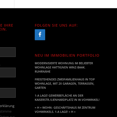
IE IHRE
FOLGEN SIE UNS AUF:
IN.
NEU IM IMMOBILIEN PORTFOLIO
MODERNISIERTE WOHNUNG IM BELIEBTER
)
WOHNLAGE HATTIGNEN WINZ-BAAK.
RUHRNÄHE
FREISTEHENDES ZWEIFAMILIENHAUS IN TOP
WOHNLAGE, MIT 2X GARAGEN, TERRASSEN,
GARTEN
1-A LAGE! GEWERBEFLÄCHE AN DER
KAISERSTR./LIENHARDPLATZ IN W-VOHWINKEL!
erklärung
= H = WOHN- GESCHÄFTSHAUS IM ZENTRUM
 stimme
VOHWINKELS. 1-A LAGE! = H =
Daten zur