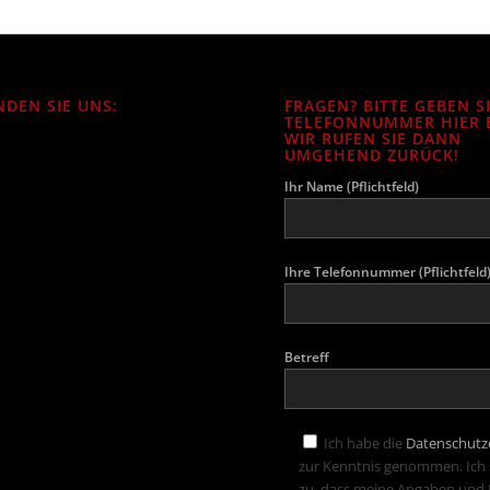
NDEN SIE UNS:
FRAGEN? BITTE GEBEN S
TELEFONNUMMER HIER E
WIR RUFEN SIE DANN
UMGEHEND ZURÜCK!
Ihr Name (Pflichtfeld)
Ihre Telefonnummer (Pflichtfeld
Betreff
Ich habe die
Datenschutz
zur Kenntnis genommen. Ich
zu, dass meine Angaben und 