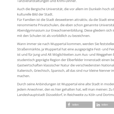
Tanzveranstaltungen und Krimi-Dinner.
Auch die Bergische Universität, die vor allem im Dunkeln hoch o
kulturelle Bild der Stadt.
Für Familien ist die Stadt desweiteren attraktiv, da die Stadt e
renommierte Privatschulen, die eben schon genannte Universit
Abendgymnasium zur Erwachsenenbildung. Diese gliedern sich in
mit den Schulen ist als vorbildlich zu bezeichnen.
Wann immer sie nach Wuppertal kommen, werden Sie feststellen, d
Straßenmärkte, ja Wuppertal hat eine ausgeprägte Fest- und Feie
ist und für Jung und Alt Möglichkeiten zum Aus- und Weggehen bi
studentisch geprägte Region der Elberfelder Innenstadt einen 
Gastwirtschaften klassischer Natur die verschiedensten National
Italienisch, Griechisch, Spanisch, all das sind nur kleine Nenne
machen.
Durch seine Anbindungen ist Wuppertal eine alte Stadt in mod
jedem Anwohner, den es hier gehalten hat, will man meinen: Zu 
Landeshauptstadt Düsseldorf, in Reichweite zu Köln und Dortmu
teilen
teilen