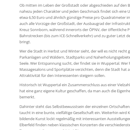
Ob mitten im Leben der Großstadt oder abgeschieden auf den B
nahezu jeden Charakter und jeden Geschmack findet sich eine Unt
etwa 6,50 Euro und ähnlich günstige Preise pro Quadratmeter im
auch alle Vorzüge der Großstadt, der Ausbaugrad der Infrastruk
Kreuz Sonnborn, während innerorts der ÖPNV, der öffentliche
Bahnstrecken (bis zum ICE-Schnellverkehr) und zu guter Letzt d
bringt.
Wer die Stadt in Herbst und Winter sieht, der will es nicht recht
Parkanlagen und Wäldern, Stadtparks und Naherholungsgebieten
Seele. Wer Entspannung sucht, der findet sie in Wuppertal. Wer 
Massagesalons und Sportplätze verzichten, denn die Stadt hat au
Attraktivität für den Interessenten steigern sollen.
Historisch ist Wuppertal ein Zusammenschluss aus einer Vielzah
hat eine ganz eigene Kultur geschaffen, da man auch die Eigenhe
bemerkt.
Dahinter steht das Selbstbewusstsein der einzelnen Ortschaften
taucht in eine bunte, vielfältige Gesellschaft ein. Weiterhin wi
bildende Kunst lockt regelmäßig mit interessanten Ausstellunge
Elberfeld finden neben klassischen Konzerten die verschiedenst