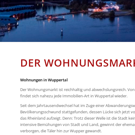
DER WOHNUNGSMARK
Wohnungen in Wuppertal
Der Wohnungsmarkt ist reichhaltig und abwechslungsreich. V
findet sich nahezu jede Immobilien-Art in Wuppertal wieder.
Seit dem Jahrtausendwechsel hat im Zuge einer Abwanderungswe
Bevölkerungsschwund stattgefunden, dessen Lücke sich jetzt vor
das Rheinland aufzeigt. Denn: Trotz dieser Welle ist die Stadt k
intensive Bemühungen von Stadt und Land, gewinnt der ehemal
verborgen, die Täler hin zur Wupper gewandt.