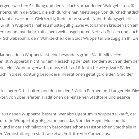
ergen zwischen Siedlung und den vielfach vorhandenen Waldgebieten, für
erkunft in der Stadt, die sich durch einen Mietspiegel von durchschnittlic
 Kauf auszeichnet. Gleichzeitig findet man sowohl Naherholungsgebiete als
tur ist in Wuppertal nahezu mustergültig: Zwei Autobahnen kreuzen sich am
 Personennahverkehr, mit einem weit ausgebauten Netz an Bussen und auch
er Schwebebahn, dem Wahrzeichen der Stadt Wuppertal, Sie zügig an Ihr Zie
 glauben, doch Wuppertal ist eine besonders grüne Stadt. Mit vielen
 ist Wuppertal nicht nur am Herzschlag der Zeit, sondern auch an dem der
hier eine Wohnung erwirbt, muss nicht auf öffentliche wie private Bäder,
ch in diese Richtung besondere Investitionen getätigt, die den Grad der
l kleinerer Ortschaften und den beiden Städten Barmen und Langerfeld. Die
iten von überlieferten Traditionen der einzelnen Stadtteile und Bezirke
, aus denen Wuppertal besteht. Wer also Eigentum in Wuppertal kauft, der
rd Kultur in Wuppertal groß geschrieben, das Von der Heydt-Museum für
n und in der architektonisch besonders schönen Historischen Stadthalle in
en Veranstaltungen statt, wie etwa Auftritte von Comedians,