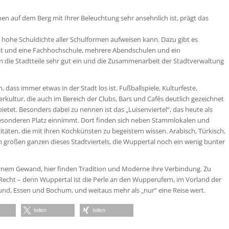
ben auf dem Berg mit Ihrer Beleuchtung sehr ansehnlich ist, prägt das
ine hohe Schuldichte aller Schulformen aufweisen kann. Dazu gibt es
ät und eine Fachhochschule, mehrere Abendschulen und ein
 die Stadtteile sehr gut ein und die Zusammenarbeit der Stadtverwaltung
ass immer etwas in der Stadt los ist. Fußballspiele, Kulturfeste,
rkultur, die auch im Bereich der Clubs, Bars und Cafés deutlich gezeichnet
etet. Besonders dabei zu nennen ist das „Luisenviertel“, das heute als
besonderen Platz einnimmt. Dort finden sich neben Stammlokalen und
itäten, die mit ihren Kochkünsten zu begeistern wissen. Arabisch, Türkisch,
r im großen ganzen dieses Stadtviertels, die Wuppertal noch ein wenig bunter
ernem Gewand, hier finden Tradition und Moderne ihre Verbindung. Zu
Recht – denn Wuppertal ist die Perle an den Wupperufern, im Vorland der
nd, Essen und Bochum, und weitaus mehr als „nur“ eine Reise wert.
teilen
teilen